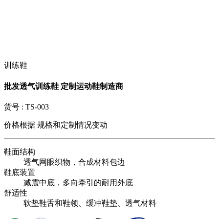
训练鞋
批发透气训练鞋 定制运动鞋制造商
货号 :
TS-003
价格根据
规格和定制情况变动
鞋面结构
透气网眼织物，合成材料包边
鞋底装置
减震中底，多向牵引的耐用外底
舒适性
软垫鞋舌和鞋领、缓冲鞋垫、透气材料