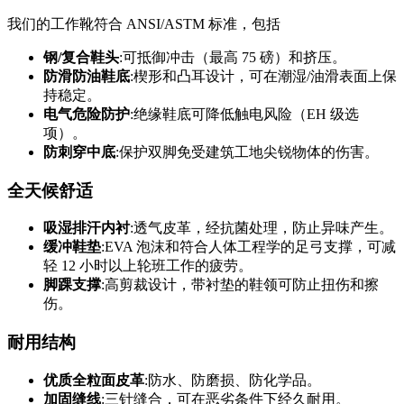
我们的工作靴符合 ANSI/ASTM 标准，包括
钢/复合鞋头
:可抵御冲击（最高 75 磅）和挤压。
防滑防油鞋底
:楔形和凸耳设计，可在潮湿/油滑表面上保
持稳定。
电气危险防护
:绝缘鞋底可降低触电风险（EH 级选
项）。
防刺穿中底
:保护双脚免受建筑工地尖锐物体的伤害。
全天候舒适
吸湿排汗内衬
:透气皮革，经抗菌处理，防止异味产生。
缓冲鞋垫
:EVA 泡沫和符合人体工程学的足弓支撑，可减
轻 12 小时以上轮班工作的疲劳。
脚踝支撑
:高剪裁设计，带衬垫的鞋领可防止扭伤和擦
伤。
耐用结构
优质全粒面皮革
:防水、防磨损、防化学品。
加固缝线
:三针缝合，可在恶劣条件下经久耐用。